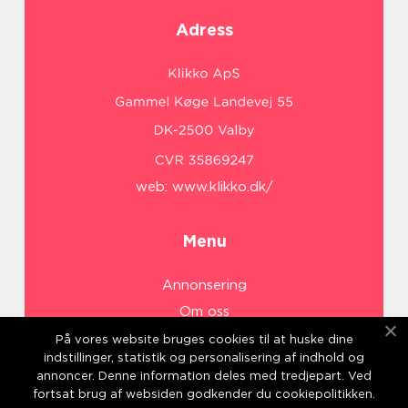
Adress
web:
www.klikko.dk/
Menu
Annonsering
Om oss
Cookies
På vores website bruges cookies til at huske dine
indstillinger, statistik og personalisering af indhold og
Kontakta oss
annoncer. Denne information deles med tredjepart. Ved
Sitemap
fortsat brug af websiden godkender du cookiepolitikken.