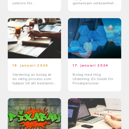
sektorn för
gemensam verksamhet
solenergiföretag
eller i enkelt bolag
18. januari 2024
17. januari 2024
Värdering av bolag är
Bolag med Hög
en viktig process som
Utdelning: En Guide för
hjälper till att bestämma
Privatpersoner
det ekonomiska värdet
av ett företag