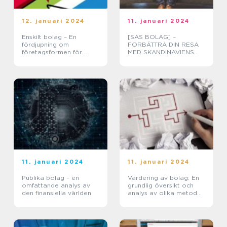
12. januari 2024
11. januari 2024
Enskilt bolag – En
[SAS BOLAG] –
fördjupning om
FÖRBÄTTRA DIN RESA
företagsformen för
MED SKANDINAVIENS
privatpersoner
LEDANDE FLYGBOLAG
11. januari 2024
11. januari 2024
Publika bolag – en
Värdering av bolag: En
omfattande analys av
grundlig översikt och
den finansiella världen
analys av olika metoder
och dess historiska
genomgång