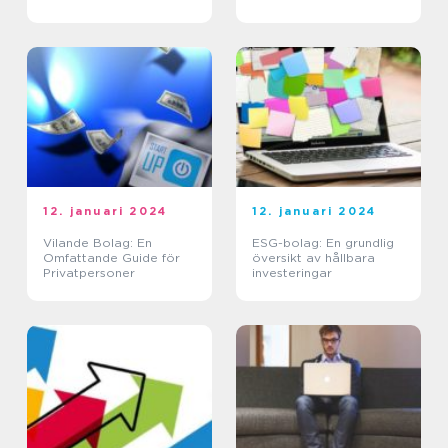
sektor
presentation
12. januari 2024
12. januari 2024
Vilande Bolag: En
ESG-bolag: En grundlig
Omfattande Guide för
översikt av hållbara
Privatpersoner
investeringar