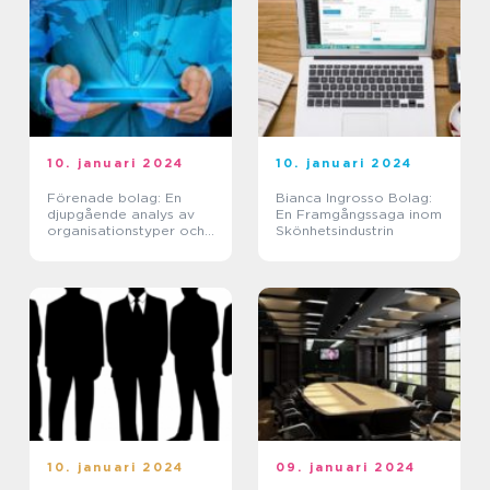
10. januari 2024
10. januari 2024
Förenade bolag: En
Bianca Ingrosso Bolag:
djupgående analys av
En Framgångssaga inom
organisationstyper och
Skönhetsindustrin
deras historiska för- och
nackdelar
10. januari 2024
09. januari 2024