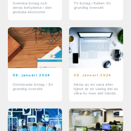
Svenska bolag och
TV-bolag i Italien: En
deras betydelse i den
grundlig översikt
globala ekonomin
09. januari 2024
09. januari 2024
Onoterade bolag – En
Inköp av en vara eller
grundlig översikt
tjänst är en vanlig del av
våra liv, men det händer
ibland att betalningar
inte sker i tid