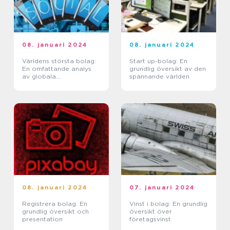
08. januari 2024
08. januari 2024
Världens största bolag:
Start up-bolag: En
En omfattande analys
grundlig översikt av den
av globala
spännande världen
företagsjättar
08. januari 2024
07. januari 2024
Registrera bolag: En
Vinst i bolag: En grundlig
grundlig översikt och
översikt över
presentation
företagsvinst