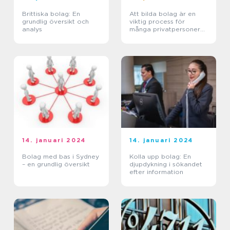
Brittiska bolag: En
Att bilda bolag är en
grundlig översikt och
viktig process för
analys
många privatpersoner
och företagare
14. januari 2024
14. januari 2024
Bolag med bas i Sydney
Kolla upp bolag: En
– en grundlig översikt
djupdykning i sökandet
efter information