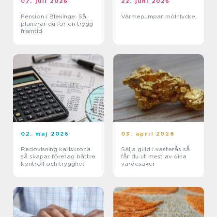
07. juli 2026
22. juni 2026
Pension i Blekinge: Så
Värmepumpar mölnlycke
planerar du för en trygg
framtid
02. maj 2026
03. april 2026
Redovisning karlskrona
Sälja guld i västerås så
så skapar företag bättre
får du ut mest av dina
kontroll och trygghet
värdesaker