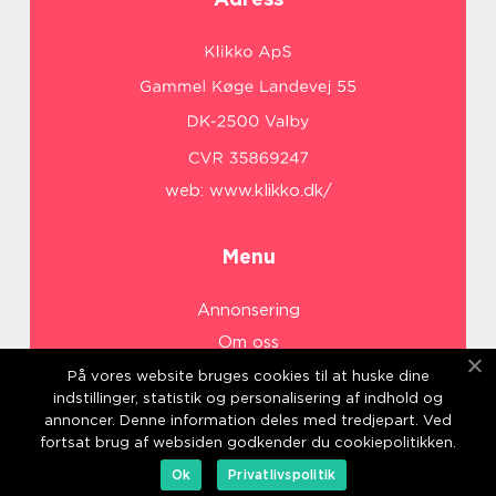
web:
www.klikko.dk/
Menu
Annonsering
Om oss
Cookies
På vores website bruges cookies til at huske dine
indstillinger, statistik og personalisering af indhold og
Kontakta oss
annoncer. Denne information deles med tredjepart. Ved
Sitemap
fortsat brug af websiden godkender du cookiepolitikken.
Ok
Privatlivspolitik