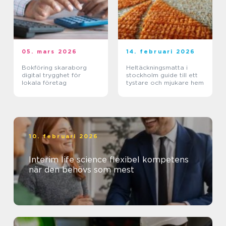
05. mars 2026
14. februari 2026
Bokföring skaraborg
Heltäckningsmatta i
digital trygghet för
stockholm guide till ett
lokala företag
tystare och mjukare hem
10. februari 2026
Interim life science flexibel kompetens
när den behövs som mest