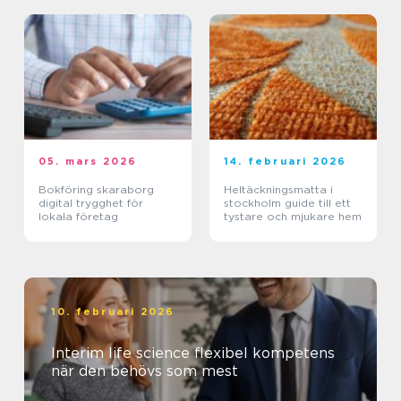
05. mars 2026
14. februari 2026
Bokföring skaraborg
Heltäckningsmatta i
digital trygghet för
stockholm guide till ett
lokala företag
tystare och mjukare hem
10. februari 2026
Interim life science flexibel kompetens
när den behövs som mest