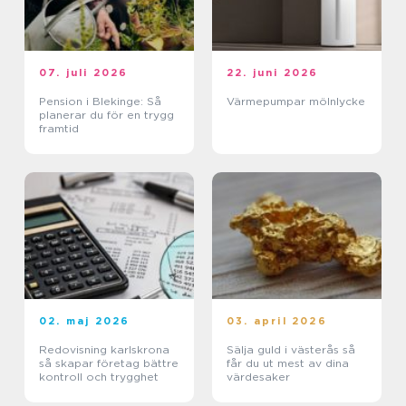
07. juli 2026
22. juni 2026
Pension i Blekinge: Så
Värmepumpar mölnlycke
planerar du för en trygg
framtid
02. maj 2026
03. april 2026
Redovisning karlskrona
Sälja guld i västerås så
så skapar företag bättre
får du ut mest av dina
kontroll och trygghet
värdesaker