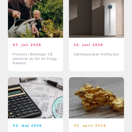
07. juli 2026
22. juni 2026
Pension i Blekinge: Så
Värmepumpar mölnlycke
planerar du för en trygg
framtid
02. maj 2026
03. april 2026