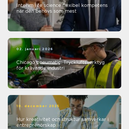
Interim life science flexibel kompetens
när den behövs som mest
02. januari 2026
Chicago pneumatic: Tryckluftsverktyg
för krävande industri
10. december 2025
Hur kreativitet och struktur samverkar i
entreprenörskap