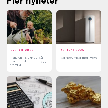
Fler nyheter
07. juli 2026
22. juni 2026
Pension i Blekinge: Så
Värmepumpar mölnlycke
planerar du för en trygg
framtid