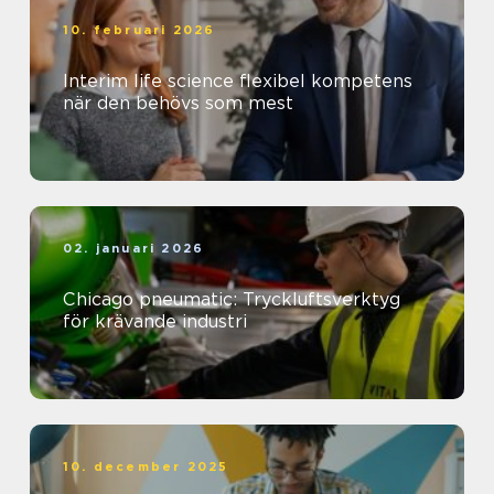
10. februari 2026
Interim life science flexibel kompetens
när den behövs som mest
02. januari 2026
Chicago pneumatic: Tryckluftsverktyg
för krävande industri
10. december 2025