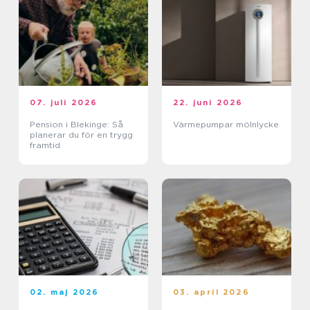
07. juli 2026
22. juni 2026
Pension i Blekinge: Så
Värmepumpar mölnlycke
planerar du för en trygg
framtid
02. maj 2026
03. april 2026