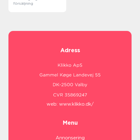
försäljning
Adress
web:
www.klikko.dk/
Menu
Annonsering