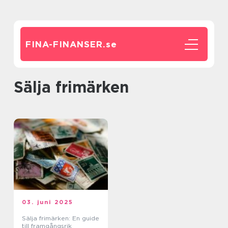
FINA-FINANSER.
se
Sälja frimärken
03. juni 2025
Sälja frimärken: En guide
till framgångsrik