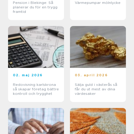
Pension i Blekinge: Så
Värmepumpar mölnlycke
planerar du för en trygg
framtid
02. maj 2026
03. april 2026
Redovisning karlskrona
Sälja guld i västerås så
så skapar företag bättre
får du ut mest av dina
kontroll och trygghet
värdesaker