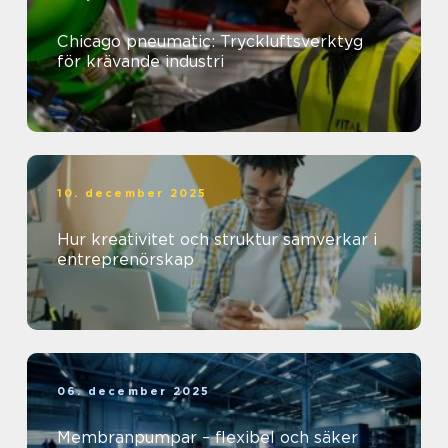
Chicago pneumatic: Tryckluftsverktyg
för krävande industri
10. december 2025
Hur kreativitet och struktur samverkar i
entreprenörskap
06. december 2025
Membranpumpar – flexibel och säker