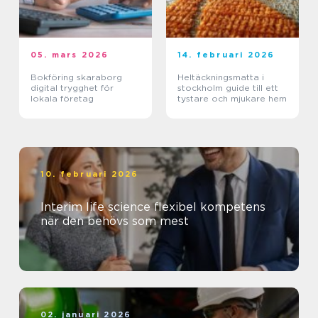
05. mars 2026
14. februari 2026
Bokföring skaraborg
Heltäckningsmatta i
digital trygghet för
stockholm guide till ett
lokala företag
tystare och mjukare hem
10. februari 2026
Interim life science flexibel kompetens
när den behövs som mest
02. januari 2026