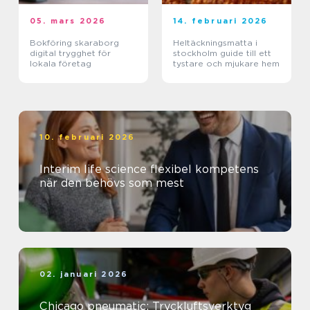
05. mars 2026
14. februari 2026
Bokföring skaraborg
Heltäckningsmatta i
digital trygghet för
stockholm guide till ett
lokala företag
tystare och mjukare hem
10. februari 2026
Interim life science flexibel kompetens
när den behövs som mest
02. januari 2026
Chicago pneumatic: Tryckluftsverktyg