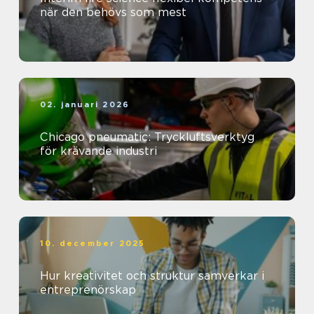
när den behövs som mest
02. januari 2026
Chicago pneumatic: Tryckluftsverktyg
för krävande industri
10. december 2025
Hur kreativitet och struktur samverkar i
entreprenörskap