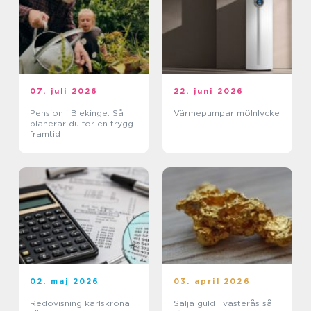
07. juli 2026
22. juni 2026
Pension i Blekinge: Så
Värmepumpar mölnlycke
planerar du för en trygg
framtid
02. maj 2026
03. april 2026
Redovisning karlskrona
Sälja guld i västerås så