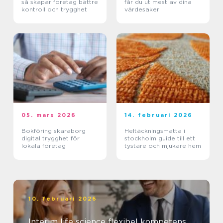
så skapar företag bättre
får du ut mest av dina
kontroll och trygghet
värdesaker
05. mars 2026
14. februari 2026
Bokföring skaraborg
Heltäckningsmatta i
digital trygghet för
stockholm guide till ett
lokala företag
tystare och mjukare hem
10. februari 2026
Interim life science flexibel kompetens