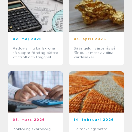
02. maj 2026
03. april 2026
Redovisning karlskrona
Sälja guld i västerås så
så skapar företag bättre
får du ut mest av dina
kontroll och trygghet
värdesaker
05. mars 2026
14. februari 2026
Bokföring skaraborg
Heltäckningsmatta i