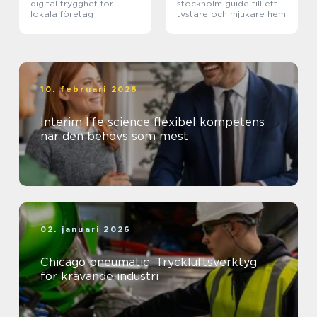
digital trygghet för
stockholm guide till ett
lokala företag
tystare och mjukare hem
10. februari 2026
Interim life science flexibel kompetens
när den behövs som mest
02. januari 2026
Chicago pneumatic: Tryckluftsverktyg
för krävande industri