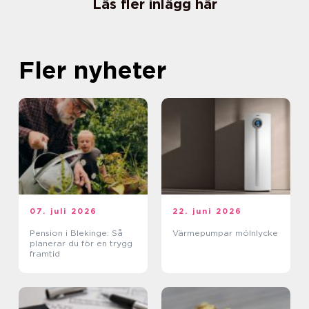
Läs fler inlägg här
Fler nyheter
07. juli 2026
22. juni 2026
Pension i Blekinge: Så
Värmepumpar mölnlycke
planerar du för en trygg
framtid