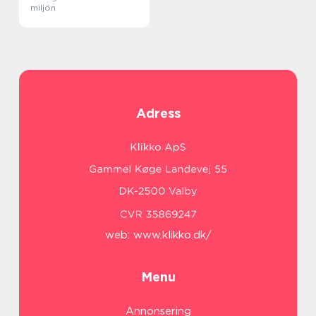
miljön
Adress
web:
www.klikko.dk/
Menu
Annonsering