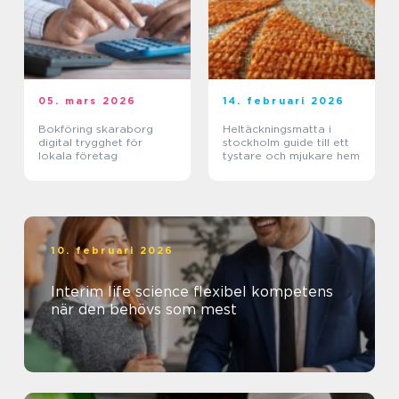
05. mars 2026
14. februari 2026
Bokföring skaraborg
Heltäckningsmatta i
digital trygghet för
stockholm guide till ett
lokala företag
tystare och mjukare hem
10. februari 2026
Interim life science flexibel kompetens
när den behövs som mest