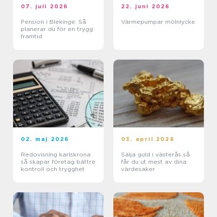
07. juli 2026
22. juni 2026
Pension i Blekinge: Så
Värmepumpar mölnlycke
planerar du för en trygg
framtid
02. maj 2026
03. april 2026
Redovisning karlskrona
Sälja guld i västerås så
så skapar företag bättre
får du ut mest av dina
kontroll och trygghet
värdesaker