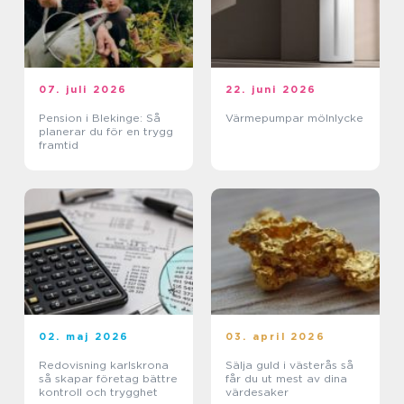
07. juli 2026
22. juni 2026
Pension i Blekinge: Så
Värmepumpar mölnlycke
planerar du för en trygg
framtid
02. maj 2026
03. april 2026
Redovisning karlskrona
Sälja guld i västerås så
så skapar företag bättre
får du ut mest av dina
kontroll och trygghet
värdesaker