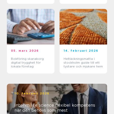
05. mars 2026
14. februari 2026
Bokföring skaraborg
Heltäckningsmatta i
digital trygghet för
stockholm guide till ett
lokala företag
tystare och mjukare hem
10. februari 2026
Interim life science flexibel kompetens
när den behövs som mest