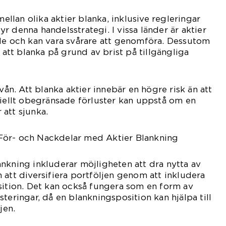
mellan olika aktier blanka, inklusive regleringar
r denna handelsstrategi. I vissa länder är aktier
ade och kan vara svårare att genomföra. Dessutom
a att blanka på grund av brist på tillgängliga
ivån. Att blanka aktier innebär en högre risk än att
tiellt obegränsade förluster kan uppstå om en
r att sjunka.
För- och Nackdelar med Aktier Blankning
nkning inkluderar möjligheten att dra nytta av
 att diversifiera portföljen genom att inkludera
sition. Det kan också fungera som en form av
teringar, då en blankningsposition kan hjälpa till
jen.