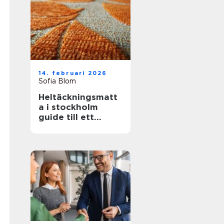
14. februari 2026
Sofia Blom
Heltäckningsmatt
a i stockholm
guide till ett
tystare och
mjukare hem