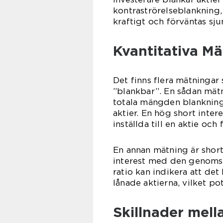
kontraströrelseblankning, 
kraftigt och förväntas sju
Kvantitativa M
Det finns flera mätningar
”blankbar”. En sådan mätn
totala mängden blankning 
aktier. En hög short inter
inställda till en aktie och
En annan mätning är short
interest med den genomsn
ratio kan indikera att det 
lånade aktierna, vilket po
Skillnader mell