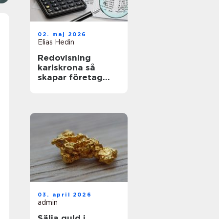
02. maj 2026
Elias Hedin
Redovisning
karlskrona så
skapar företag
bättre kontroll
och trygghet
03. april 2026
admin
Sälja guld i