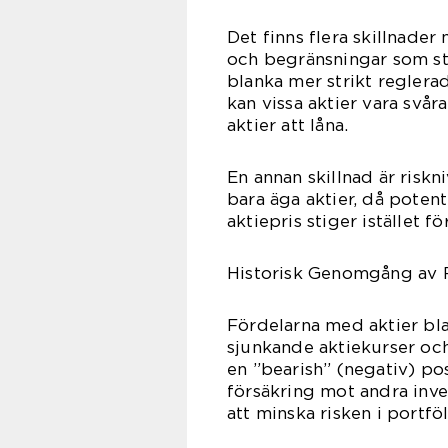
Det finns flera skillnader 
och begränsningar som sty
blanka mer strikt regler
kan vissa aktier vara svår
aktier att låna.
En annan skillnad är riskn
bara äga aktier, då poten
aktiepris stiger istället fö
Historisk Genomgång av 
Fördelarna med aktier bla
sjunkande aktiekurser och
en ”bearish” (negativ) po
försäkring mot andra inves
att minska risken i portföl