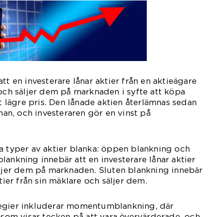
tt en investerare lånar aktier från en aktieägare
 och säljer dem på marknaden i syfte att köpa
tt lägre pris. Den lånade aktien återlämnas sedan
rman, och investeraren gör en vinst på
a typer av aktier blanka: öppen blankning och
lankning innebär att en investerare lånar aktier
äljer dem på marknaden. Sluten blankning innebär
ktier från sin mäklare och säljer dem.
egier inkluderar momentumblankning, där
r som visar tecken på att vara övervärderade, och