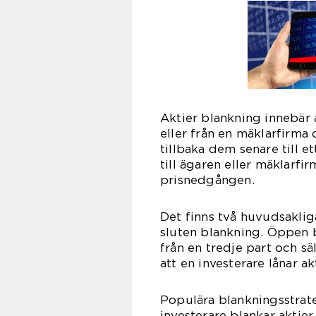
Aktier blankning innebär a
eller från en mäklarfirma
tillbaka dem senare till e
till ägaren eller mäklarfi
prisnedgången.
Det finns två huvudsaklig
sluten blankning. Öppen b
från en tredje part och s
att en investerare lånar a
Populära blankningsstrat
investerare blankar aktie