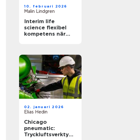
10. februari 2026
Malin Lindgren
Interim life
science flexibel
kompetens när
den behövs som
mest
02. januari 2026
Elias Hedin
Chicago
pneumatic:
Tryckluftsverktyg