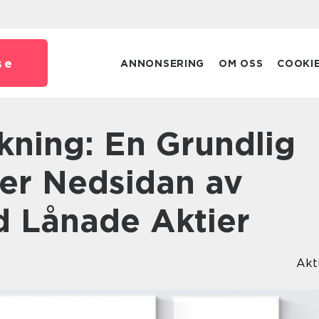
se
ANNONSERING
OM OSS
COOKI
ver Nedsidan av
 Lånade Aktier
Akt