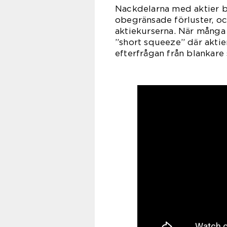
Nackdelarna med aktier bl
obegränsade förluster, oc
aktiekurserna. När många 
”short squeeze” där aktien
efterfrågan från blankare 