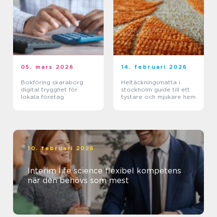
05. mars 2026
14. februari 2026
Bokföring skaraborg
Heltäckningsmatta i
digital trygghet för
stockholm guide till ett
lokala företag
tystare och mjukare hem
10. februari 2026
Interim life science flexibel kompetens
när den behövs som mest