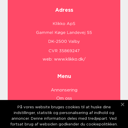
Adress
web:
www.klikko.dk/
Menu
Annonsering
Om oss
Cookies
På vores website bruges cookies til at huske dine
indstillinger, statistik og personalisering af indhold og
Kontakta oss
annoncer. Denne information deles med tredjepart. Ved
Sitemap
fortsat brug af websiden godkender du cookiepolitikken.