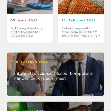
05. mars 2026
14. februari 2026
Bokföring skaraborg
Heltäckningsmatta i
digital trygghet för
stockholm guide till ett
lokala företag
tystare och mjukare hem
10. februari 2026
Interim life science flexibel kompetens
när den behövs som mest
02. januari 2026