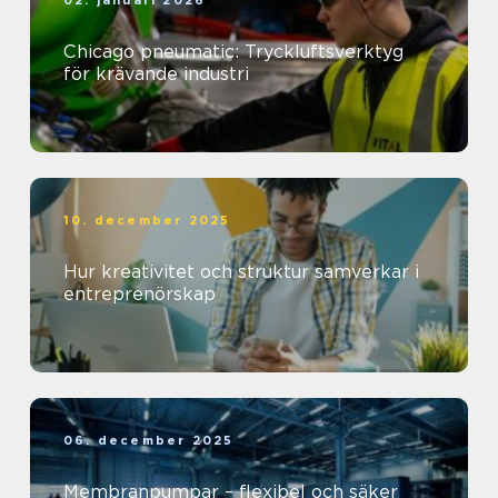
Chicago pneumatic: Tryckluftsverktyg
för krävande industri
10. december 2025
Hur kreativitet och struktur samverkar i
entreprenörskap
06. december 2025
Membranpumpar – flexibel och säker