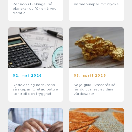
Pension i Blekinge: Så
Värmepumpar mölnlycke
planerar du för en trygg
framtid
02. maj 2026
03. april 2026
Redovisning karlskrona
Sälja guld i västerås så
så skapar företag bättre
får du ut mest av dina
kontroll och trygghet
värdesaker